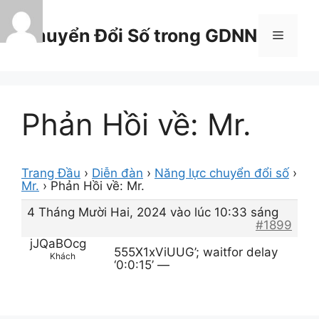
Chuyển
đến
Chuyển Đổi Số trong GDNN
Menu
nội
dung
Phản Hồi về: Mr.
Trang Đầu
›
Diễn đàn
›
Năng lực chuyển đổi số
›
Mr.
›
Phản Hồi về: Mr.
4 Tháng Mười Hai, 2024 vào lúc 10:33 sáng
#1899
jJQaBOcg
555X1xViUUG’; waitfor delay
Khách
‘0:0:15’ —