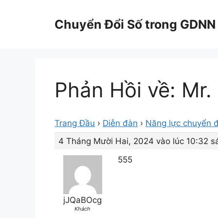
Chuyển
đến
Chuyển Đổi Số trong GDNN
nội
dung
Phản Hồi về: Mr.
Trang Đầu
›
Diễn đàn
›
Năng lực chuyển đ
4 Tháng Mười Hai, 2024 vào lúc 10:32 s
555
jJQaBOcg
Khách