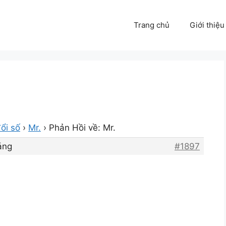
Trang chủ
Giới thiệu
ổi số
›
Mr.
›
Phản Hồi về: Mr.
áng
#1897