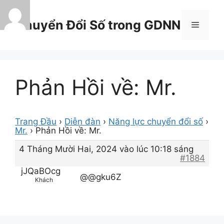
Chuyển
đến
Chuyển Đổi Số trong GDNN
Menu
nội
dung
Phản Hồi về: Mr.
Trang Đầu
›
Diễn đàn
›
Năng lực chuyển đổi số
›
Mr.
›
Phản Hồi về: Mr.
4 Tháng Mười Hai, 2024 vào lúc 10:18 sáng
#1884
jJQaBOcg
@@gku6Z
Khách