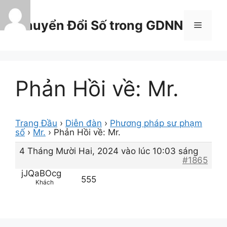
Chuyển
đến
Chuyển Đổi Số trong GDNN
Menu
nội
dung
Phản Hồi về: Mr.
Trang Đầu
›
Diễn đàn
›
Phương pháp sư phạm
số
›
Mr.
›
Phản Hồi về: Mr.
4 Tháng Mười Hai, 2024 vào lúc 10:03 sáng
#1865
jJQaBOcg
555
Khách