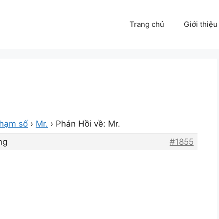
Trang chủ
Giới thiệu
phạm số
›
Mr.
›
Phản Hồi về: Mr.
ng
#1855