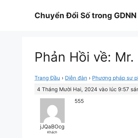
Chuyển
đến
Chuyển Đổi Số trong GDNN
nội
dung
Phản Hồi về: Mr.
Trang Đầu
›
Diễn đàn
›
Phương pháp sư 
4 Tháng Mười Hai, 2024 vào lúc 9:57 sá
555
jJQaBOcg
Khách