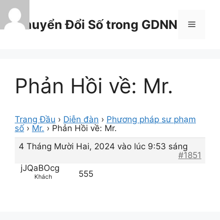
Chuyển
đến
Chuyển Đổi Số trong GDNN
Menu
nội
dung
Phản Hồi về: Mr.
Trang Đầu
›
Diễn đàn
›
Phương pháp sư phạm
số
›
Mr.
›
Phản Hồi về: Mr.
4 Tháng Mười Hai, 2024 vào lúc 9:53 sáng
#1851
jJQaBOcg
555
Khách