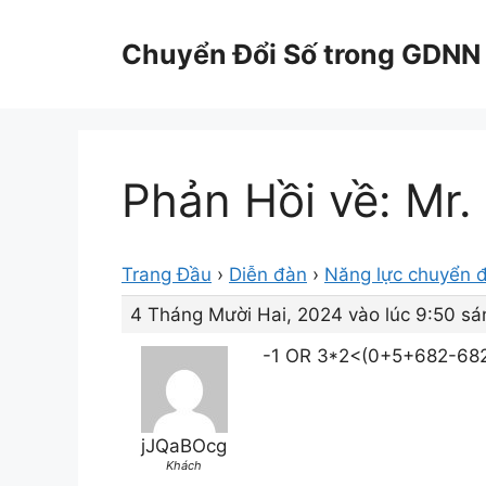
Chuyển
đến
Chuyển Đổi Số trong GDNN
nội
dung
Phản Hồi về: Mr.
Trang Đầu
›
Diễn đàn
›
Năng lực chuyển đ
4 Tháng Mười Hai, 2024 vào lúc 9:50 sá
-1 OR 3*2<(0+5+682-68
jJQaBOcg
Khách