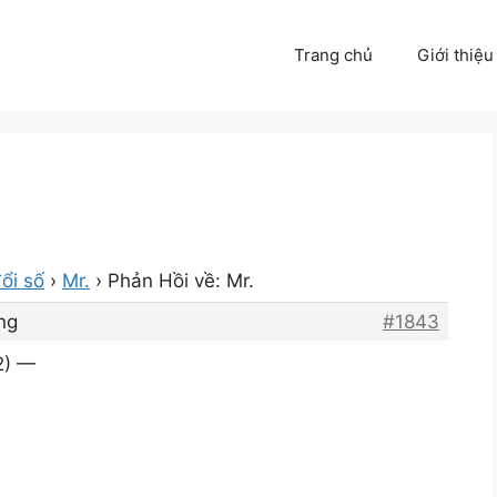
Trang chủ
Giới thiệu
ổi số
›
Mr.
›
Phản Hồi về: Mr.
ng
#1843
2) —