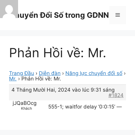
Chuyển
đến
Chuyển Đổi Số trong GDNN
Menu
nội
dung
Phản Hồi về: Mr.
Trang Đầu
›
Diễn đàn
›
Năng lực chuyển đổi số
›
Mr.
›
Phản Hồi về: Mr.
4 Tháng Mười Hai, 2024 vào lúc 9:31 sáng
#1824
jJQaBOcg
555-1; waitfor delay ‘0:0:15’ —
Khách