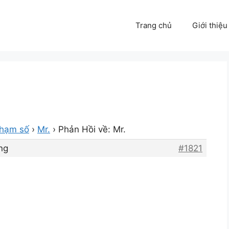
Trang chủ
Giới thiệu
phạm số
›
Mr.
›
Phản Hồi về: Mr.
ng
#1821