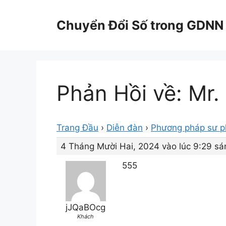
Chuyển
đến
Chuyển Đổi Số trong GDNN
nội
dung
Phản Hồi về: Mr.
Trang Đầu
›
Diễn đàn
›
Phương pháp sư 
4 Tháng Mười Hai, 2024 vào lúc 9:29 sá
555
jJQaBOcg
Khách