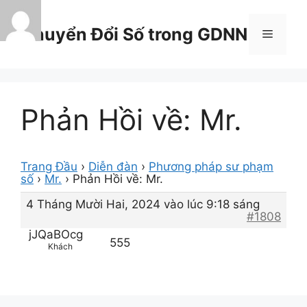
Chuyển
đến
Chuyển Đổi Số trong GDNN
Menu
nội
dung
Phản Hồi về: Mr.
Trang Đầu
›
Diễn đàn
›
Phương pháp sư phạm
số
›
Mr.
›
Phản Hồi về: Mr.
4 Tháng Mười Hai, 2024 vào lúc 9:18 sáng
#1808
jJQaBOcg
555
Khách