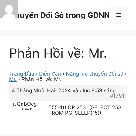
Chuyển
đến
Chuyển Đổi Số trong GDNN
Menu
nội
dung
Phản Hồi về: Mr.
Trang Đầu
›
Diễn đàn
›
Năng lực chuyển đổi số
›
Mr.
›
Phản Hồi về: Mr.
4 Tháng Mười Hai, 2024 vào lúc 8:59 sáng
#1791
jJQaBOcg
555-1)) OR 253=(SELECT 253
Khách
FROM PG_SLEEP(15))–