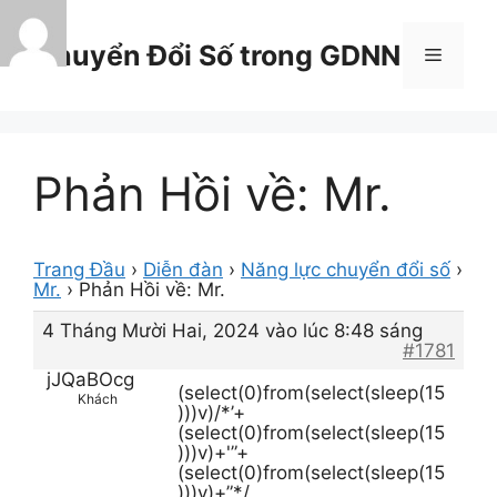
Chuyển
đến
Chuyển Đổi Số trong GDNN
Menu
nội
dung
Phản Hồi về: Mr.
Trang Đầu
›
Diễn đàn
›
Năng lực chuyển đổi số
›
Mr.
›
Phản Hồi về: Mr.
4 Tháng Mười Hai, 2024 vào lúc 8:48 sáng
#1781
jJQaBOcg
(select(0)from(select(sleep(15
Khách
)))v)/*’+
(select(0)from(select(sleep(15
)))v)+'”+
(select(0)from(select(sleep(15
)))v)+”*/