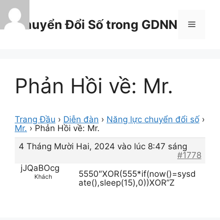
Chuyển
đến
Chuyển Đổi Số trong GDNN
Menu
nội
dung
Phản Hồi về: Mr.
Trang Đầu
›
Diễn đàn
›
Năng lực chuyển đổi số
›
Mr.
›
Phản Hồi về: Mr.
4 Tháng Mười Hai, 2024 vào lúc 8:47 sáng
#1778
jJQaBOcg
5550″XOR(555*if(now()=sysd
Khách
ate(),sleep(15),0))XOR”Z