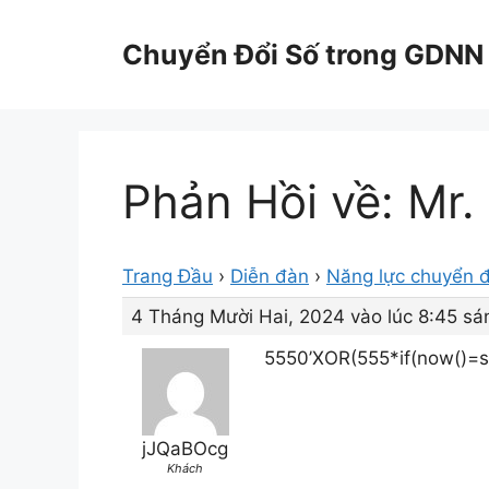
Chuyển
đến
Chuyển Đổi Số trong GDNN
nội
dung
Phản Hồi về: Mr.
Trang Đầu
›
Diễn đàn
›
Năng lực chuyển đ
4 Tháng Mười Hai, 2024 vào lúc 8:45 sá
5550’XOR(555*if(now()=sy
jJQaBOcg
Khách