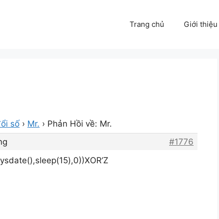
Trang chủ
Giới thiệu
ổi số
›
Mr.
›
Phản Hồi về: Mr.
ng
#1776
sdate(),sleep(15),0))XOR’Z