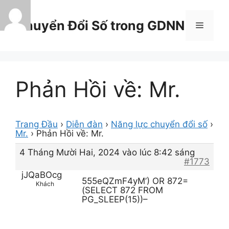
Chuyển
đến
Chuyển Đổi Số trong GDNN
Menu
nội
dung
Phản Hồi về: Mr.
Trang Đầu
›
Diễn đàn
›
Năng lực chuyển đổi số
›
Mr.
›
Phản Hồi về: Mr.
4 Tháng Mười Hai, 2024 vào lúc 8:42 sáng
#1773
jJQaBOcg
555eQZmF4yM’) OR 872=
Khách
(SELECT 872 FROM
PG_SLEEP(15))–