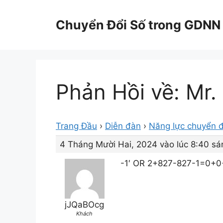
Chuyển
đến
Chuyển Đổi Số trong GDNN
nội
dung
Phản Hồi về: Mr.
Trang Đầu
›
Diễn đàn
›
Năng lực chuyển đ
4 Tháng Mười Hai, 2024 vào lúc 8:40 sá
-1′ OR 2+827-827-1=0+0+
jJQaBOcg
Khách