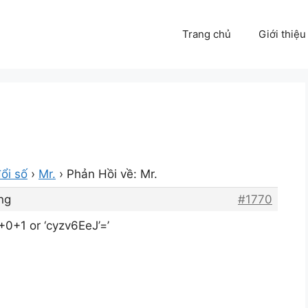
Trang chủ
Giới thiệu
ổi số
›
Mr.
›
Phản Hồi về: Mr.
ng
#1770
0+1 or ‘cyzv6EeJ’=’