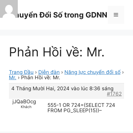
Chuyển
đến
Chuyển Đổi Số trong GDNN
Menu
nội
dung
Phản Hồi về: Mr.
Trang Đầu
›
Diễn đàn
›
Năng lực chuyển đổi số
›
Mr.
›
Phản Hồi về: Mr.
4 Tháng Mười Hai, 2024 vào lúc 8:36 sáng
#1762
jJQaBOcg
555-1 OR 724=(SELECT 724
Khách
FROM PG_SLEEP(15))–