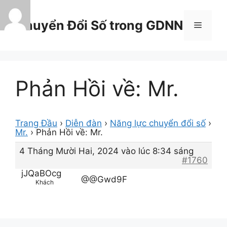
Chuyển
đến
Chuyển Đổi Số trong GDNN
Menu
nội
dung
Phản Hồi về: Mr.
Trang Đầu
›
Diễn đàn
›
Năng lực chuyển đổi số
›
Mr.
›
Phản Hồi về: Mr.
4 Tháng Mười Hai, 2024 vào lúc 8:34 sáng
#1760
jJQaBOcg
@@Gwd9F
Khách