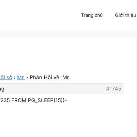
Trang chủ
Giới thiệu
ổi số
›
Mr.
›
Phản Hồi về: Mr.
ng
#1745
 225 FROM PG_SLEEP(15))–