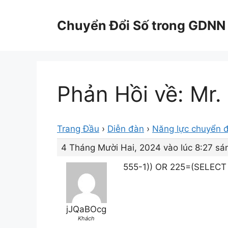
Chuyển
đến
Chuyển Đổi Số trong GDNN
nội
dung
Phản Hồi về: Mr.
Trang Đầu
›
Diễn đàn
›
Năng lực chuyển đ
4 Tháng Mười Hai, 2024 vào lúc 8:27 sá
555-1)) OR 225=(SELECT
jJQaBOcg
Khách