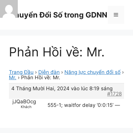
Chuyển
đến
Chuyển Đổi Số trong GDNN
Menu
nội
dung
Phản Hồi về: Mr.
Trang Đầu
›
Diễn đàn
›
Năng lực chuyển đổi số
›
Mr.
›
Phản Hồi về: Mr.
4 Tháng Mười Hai, 2024 vào lúc 8:19 sáng
#1728
jJQaBOcg
555-1; waitfor delay ‘0:0:15’ —
Khách