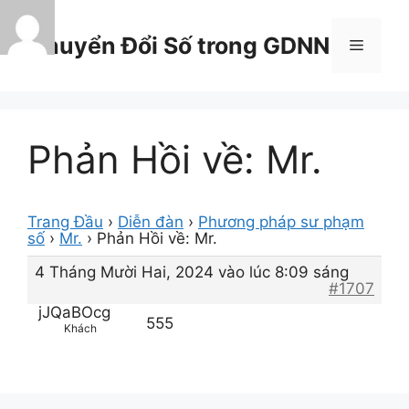
Chuyển
đến
Chuyển Đổi Số trong GDNN
Menu
nội
dung
Phản Hồi về: Mr.
Trang Đầu
›
Diễn đàn
›
Phương pháp sư phạm
số
›
Mr.
›
Phản Hồi về: Mr.
4 Tháng Mười Hai, 2024 vào lúc 8:09 sáng
#1707
jJQaBOcg
555
Khách