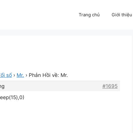
Trang chủ
Giới thiệu
ổi số
›
Mr.
›
Phản Hồi về: Mr.
ng
#1695
eep(15),0)