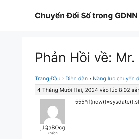
Chuyển
đến
Chuyển Đổi Số trong GDNN
nội
dung
Phản Hồi về: Mr.
Trang Đầu
›
Diễn đàn
›
Năng lực chuyển đ
4 Tháng Mười Hai, 2024 vào lúc 8:02 sá
555*if(now()=sysdate(),sl
jJQaBOcg
Khách