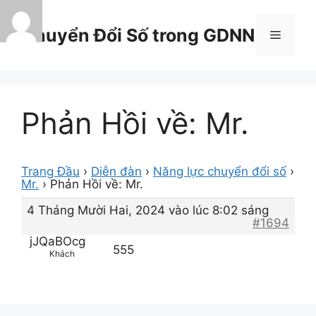
Chuyển
đến
Chuyển Đổi Số trong GDNN
Menu
nội
dung
Phản Hồi về: Mr.
Trang Đầu
›
Diễn đàn
›
Năng lực chuyển đổi số
›
Mr.
›
Phản Hồi về: Mr.
4 Tháng Mười Hai, 2024 vào lúc 8:02 sáng
#1694
jJQaBOcg
555
Khách