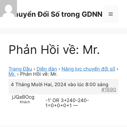
Chuyển
đến
Chuyển Đổi Số trong GDNN
Menu
nội
dung
Phản Hồi về: Mr.
Trang Đầu
›
Diễn đàn
›
Năng lực chuyển đổi số
›
Mr.
›
Phản Hồi về: Mr.
4 Tháng Mười Hai, 2024 vào lúc 8:00 sáng
#1690
jJQaBOcg
-1′ OR 3+240-240-
Khách
1=0+0+0+1 —