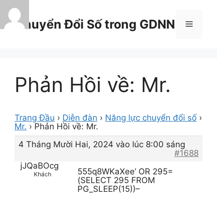
Chuyển
đến
Chuyển Đổi Số trong GDNN
Menu
nội
dung
Phản Hồi về: Mr.
Trang Đầu
›
Diễn đàn
›
Năng lực chuyển đổi số
›
Mr.
›
Phản Hồi về: Mr.
4 Tháng Mười Hai, 2024 vào lúc 8:00 sáng
#1688
jJQaBOcg
555q8WKaXee’ OR 295=
Khách
(SELECT 295 FROM
PG_SLEEP(15))–