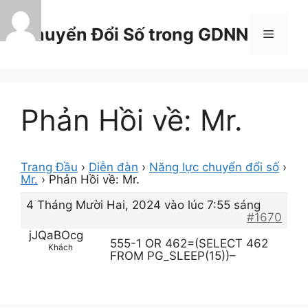
Chuyển
đến
Chuyển Đổi Số trong GDNN
Menu
nội
dung
Phản Hồi về: Mr.
Trang Đầu
›
Diễn đàn
›
Năng lực chuyển đổi số
›
Mr.
›
Phản Hồi về: Mr.
4 Tháng Mười Hai, 2024 vào lúc 7:55 sáng
#1670
jJQaBOcg
555-1 OR 462=(SELECT 462
Khách
FROM PG_SLEEP(15))–