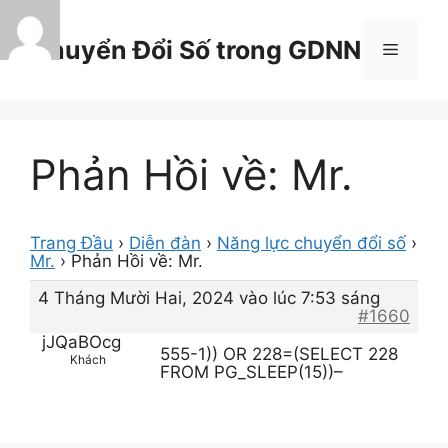
Chuyển
đến
Chuyển Đổi Số trong GDNN
Menu
nội
dung
Phản Hồi về: Mr.
Trang Đầu
›
Diễn đàn
›
Năng lực chuyển đổi số
›
Mr.
›
Phản Hồi về: Mr.
4 Tháng Mười Hai, 2024 vào lúc 7:53 sáng
#1660
jJQaBOcg
555-1)) OR 228=(SELECT 228
Khách
FROM PG_SLEEP(15))–