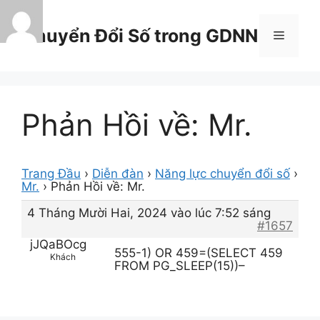
Chuyển
đến
Chuyển Đổi Số trong GDNN
Menu
nội
dung
Phản Hồi về: Mr.
Trang Đầu
›
Diễn đàn
›
Năng lực chuyển đổi số
›
Mr.
›
Phản Hồi về: Mr.
4 Tháng Mười Hai, 2024 vào lúc 7:52 sáng
#1657
jJQaBOcg
555-1) OR 459=(SELECT 459
Khách
FROM PG_SLEEP(15))–