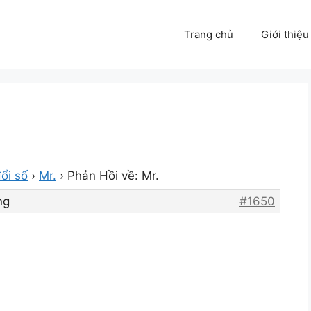
Trang chủ
Giới thiệu
ổi số
›
Mr.
›
Phản Hồi về: Mr.
ng
#1650