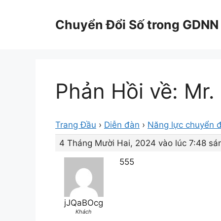
Chuyển
đến
Chuyển Đổi Số trong GDNN
nội
dung
Phản Hồi về: Mr.
Trang Đầu
›
Diễn đàn
›
Năng lực chuyển đ
4 Tháng Mười Hai, 2024 vào lúc 7:48 sá
555
jJQaBOcg
Khách