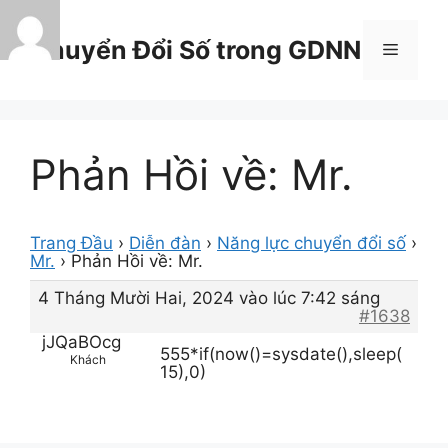
Chuyển
đến
Chuyển Đổi Số trong GDNN
Menu
nội
dung
Phản Hồi về: Mr.
Trang Đầu
›
Diễn đàn
›
Năng lực chuyển đổi số
›
Mr.
›
Phản Hồi về: Mr.
4 Tháng Mười Hai, 2024 vào lúc 7:42 sáng
#1638
jJQaBOcg
555*if(now()=sysdate(),sleep(
Khách
15),0)