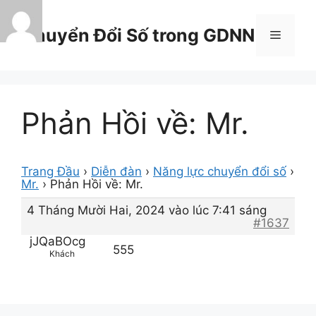
Chuyển
đến
Chuyển Đổi Số trong GDNN
Menu
nội
dung
Phản Hồi về: Mr.
Trang Đầu
›
Diễn đàn
›
Năng lực chuyển đổi số
›
Mr.
›
Phản Hồi về: Mr.
4 Tháng Mười Hai, 2024 vào lúc 7:41 sáng
#1637
jJQaBOcg
555
Khách