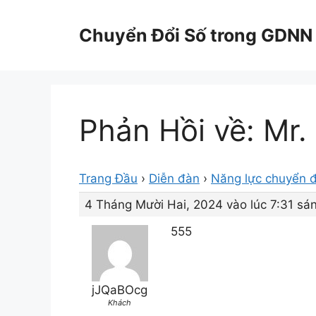
Chuyển
đến
Chuyển Đổi Số trong GDNN
nội
dung
Phản Hồi về: Mr.
Trang Đầu
›
Diễn đàn
›
Năng lực chuyển đ
4 Tháng Mười Hai, 2024 vào lúc 7:31 sá
555
jJQaBOcg
Khách