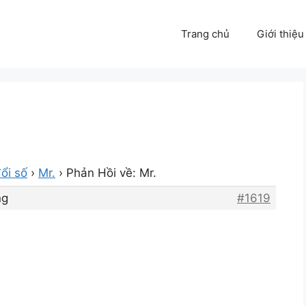
Trang chủ
Giới thiệu
ổi số
›
Mr.
›
Phản Hồi về: Mr.
ng
#1619