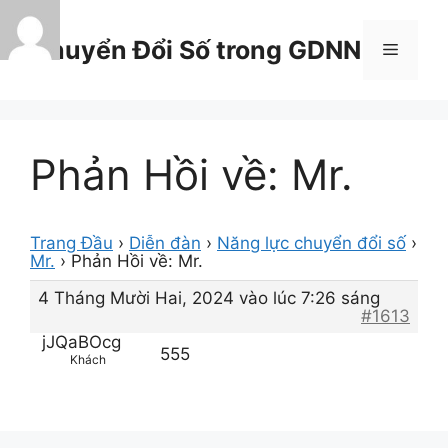
Chuyển
đến
Chuyển Đổi Số trong GDNN
Menu
nội
dung
Phản Hồi về: Mr.
Trang Đầu
›
Diễn đàn
›
Năng lực chuyển đổi số
›
Mr.
›
Phản Hồi về: Mr.
4 Tháng Mười Hai, 2024 vào lúc 7:26 sáng
#1613
jJQaBOcg
555
Khách