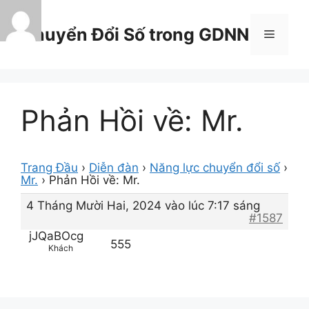
Chuyển
đến
Chuyển Đổi Số trong GDNN
Menu
nội
dung
Phản Hồi về: Mr.
Trang Đầu
›
Diễn đàn
›
Năng lực chuyển đổi số
›
Mr.
›
Phản Hồi về: Mr.
4 Tháng Mười Hai, 2024 vào lúc 7:17 sáng
#1587
jJQaBOcg
555
Khách