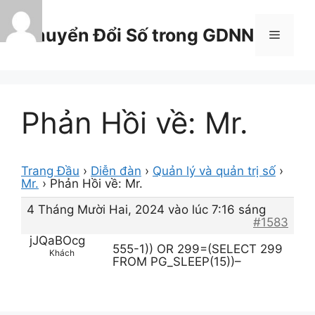
Chuyển
đến
Chuyển Đổi Số trong GDNN
Menu
nội
dung
Phản Hồi về: Mr.
Trang Đầu
›
Diễn đàn
›
Quản lý và quản trị số
›
Mr.
›
Phản Hồi về: Mr.
4 Tháng Mười Hai, 2024 vào lúc 7:16 sáng
#1583
jJQaBOcg
555-1)) OR 299=(SELECT 299
Khách
FROM PG_SLEEP(15))–