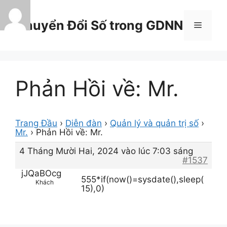
Chuyển
đến
Chuyển Đổi Số trong GDNN
Menu
nội
dung
Phản Hồi về: Mr.
Trang Đầu
›
Diễn đàn
›
Quản lý và quản trị số
›
Mr.
›
Phản Hồi về: Mr.
4 Tháng Mười Hai, 2024 vào lúc 7:03 sáng
#1537
jJQaBOcg
555*if(now()=sysdate(),sleep(
Khách
15),0)