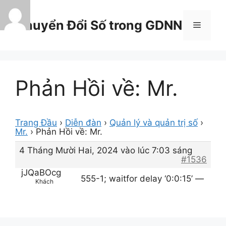
Chuyển
đến
Chuyển Đổi Số trong GDNN
Menu
nội
dung
Phản Hồi về: Mr.
Trang Đầu
›
Diễn đàn
›
Quản lý và quản trị số
›
Mr.
›
Phản Hồi về: Mr.
4 Tháng Mười Hai, 2024 vào lúc 7:03 sáng
#1536
jJQaBOcg
555-1; waitfor delay ‘0:0:15’ —
Khách