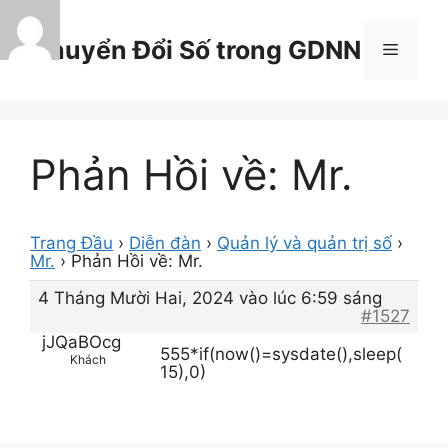
Chuyển
đến
Chuyển Đổi Số trong GDNN
Menu
nội
dung
Phản Hồi về: Mr.
Trang Đầu
›
Diễn đàn
›
Quản lý và quản trị số
›
Mr.
›
Phản Hồi về: Mr.
4 Tháng Mười Hai, 2024 vào lúc 6:59 sáng
#1527
jJQaBOcg
555*if(now()=sysdate(),sleep(
Khách
15),0)