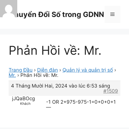
Chuyển
đến
Chuyển Đổi Số trong GDNN
Menu
nội
dung
Phản Hồi về: Mr.
Trang Đầu
›
Diễn đàn
›
Quản lý và quản trị số
›
Mr.
›
Phản Hồi về: Mr.
4 Tháng Mười Hai, 2024 vào lúc 6:53 sáng
#1509
jJQaBOcg
-1 OR 2+975-975-1=0+0+0+1
Khách
—