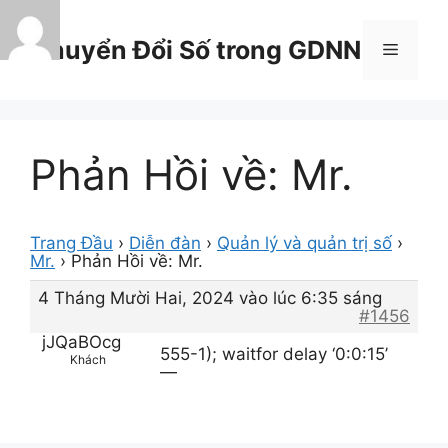
Chuyển
đến
Chuyển Đổi Số trong GDNN
Menu
nội
dung
Phản Hồi về: Mr.
Trang Đầu
›
Diễn đàn
›
Quản lý và quản trị số
›
Mr.
›
Phản Hồi về: Mr.
4 Tháng Mười Hai, 2024 vào lúc 6:35 sáng
#1456
jJQaBOcg
555-1); waitfor delay ‘0:0:15’
Khách
—