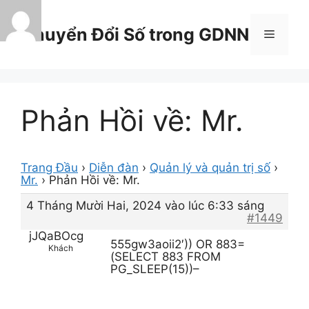
Chuyển
đến
Chuyển Đổi Số trong GDNN
Menu
nội
dung
Phản Hồi về: Mr.
Trang Đầu
›
Diễn đàn
›
Quản lý và quản trị số
›
Mr.
›
Phản Hồi về: Mr.
4 Tháng Mười Hai, 2024 vào lúc 6:33 sáng
#1449
jJQaBOcg
555gw3aoii2′)) OR 883=
Khách
(SELECT 883 FROM
PG_SLEEP(15))–