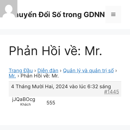
Chuyển
đến
Chuyển Đổi Số trong GDNN
Menu
nội
dung
Phản Hồi về: Mr.
Trang Đầu
›
Diễn đàn
›
Quản lý và quản trị số
›
Mr.
›
Phản Hồi về: Mr.
4 Tháng Mười Hai, 2024 vào lúc 6:32 sáng
#1445
jJQaBOcg
555
Khách