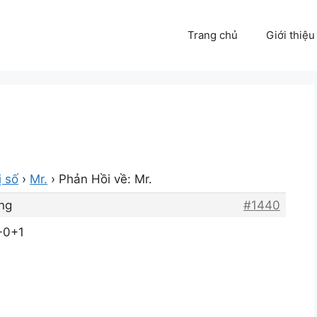
Trang chủ
Giới thiệu
ị số
›
Mr.
›
Phản Hồi về: Mr.
ng
#1440
+0+1