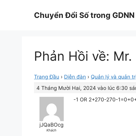
Chuyển
đến
Chuyển Đổi Số trong GDNN
nội
dung
Phản Hồi về: Mr.
Trang Đầu
›
Diễn đàn
›
Quản lý và quản tr
4 Tháng Mười Hai, 2024 vào lúc 6:30 sá
-1 OR 2+270-270-1=0+0
jJQaBOcg
Khách