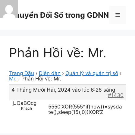
Chuyển
đến
Chuyển Đổi Số trong GDNN
Menu
nội
dung
Phản Hồi về: Mr.
Trang Đầu
›
Diễn đàn
›
Quản lý và quản trị số
›
Mr.
›
Phản Hồi về: Mr.
4 Tháng Mười Hai, 2024 vào lúc 6:26 sáng
#1430
jJQaBOcg
5550’XOR(555*if(now()=sysda
Khách
te(),sleep(15),0))XOR’Z