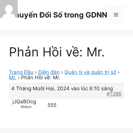
Chuyển
đến
Chuyển Đổi Số trong GDNN
Menu
nội
dung
Phản Hồi về: Mr.
Trang Đầu
›
Diễn đàn
›
Quản lý và quản trị số
›
Mr.
›
Phản Hồi về: Mr.
4 Tháng Mười Hai, 2024 vào lúc 6:10 sáng
#1386
jJQaBOcg
555
Khách