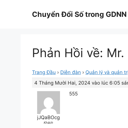
Chuyển
đến
Chuyển Đổi Số trong GDNN
nội
dung
Phản Hồi về: Mr.
Trang Đầu
›
Diễn đàn
›
Quản lý và quản tr
4 Tháng Mười Hai, 2024 vào lúc 6:05 sá
555
jJQaBOcg
Khách