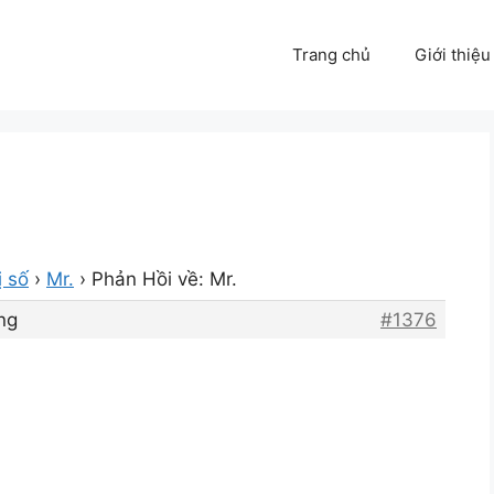
Trang chủ
Giới thiệu
ị số
›
Mr.
›
Phản Hồi về: Mr.
ng
#1376