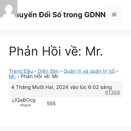
Chuyển
đến
Chuyển Đổi Số trong GDNN
Menu
nội
dung
Phản Hồi về: Mr.
Trang Đầu
›
Diễn đàn
›
Quản lý và quản trị số
›
Mr.
›
Phản Hồi về: Mr.
4 Tháng Mười Hai, 2024 vào lúc 6:02 sáng
#1368
jJQaBOcg
555
Khách