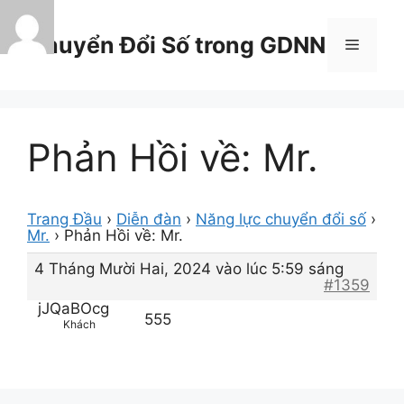
Chuyển
đến
Chuyển Đổi Số trong GDNN
Menu
nội
dung
Phản Hồi về: Mr.
Trang Đầu
›
Diễn đàn
›
Năng lực chuyển đổi số
›
Mr.
›
Phản Hồi về: Mr.
4 Tháng Mười Hai, 2024 vào lúc 5:59 sáng
#1359
jJQaBOcg
555
Khách