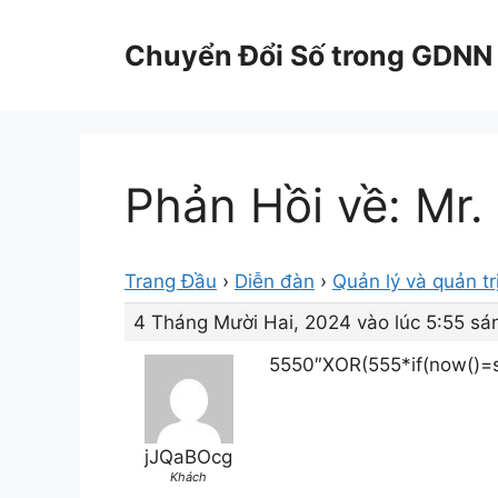
Chuyển
đến
Chuyển Đổi Số trong GDNN
nội
dung
Phản Hồi về: Mr.
Trang Đầu
›
Diễn đàn
›
Quản lý và quản tr
4 Tháng Mười Hai, 2024 vào lúc 5:55 sá
5550″XOR(555*if(now()=s
jJQaBOcg
Khách