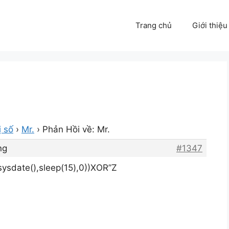
Trang chủ
Giới thiệu
ị số
›
Mr.
›
Phản Hồi về: Mr.
ng
#1347
ysdate(),sleep(15),0))XOR”Z