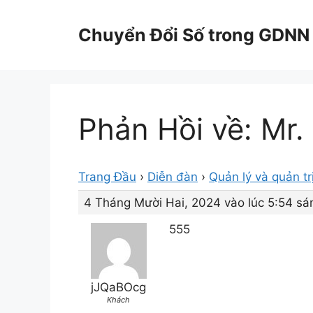
Chuyển
đến
Chuyển Đổi Số trong GDNN
nội
dung
Phản Hồi về: Mr.
Trang Đầu
›
Diễn đàn
›
Quản lý và quản tr
4 Tháng Mười Hai, 2024 vào lúc 5:54 sá
555
jJQaBOcg
Khách