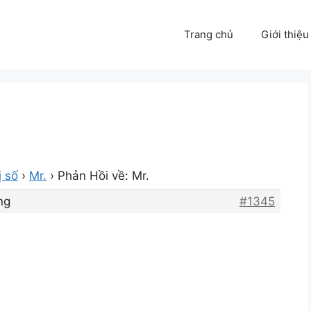
Trang chủ
Giới thiệu
ị số
›
Mr.
›
Phản Hồi về: Mr.
ng
#1345